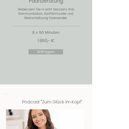
Paarberatung
Verbessern Sie in acht Sessions Ihre
Kommunikation, Konfliktmuster und
Wertschätzung füreinander.
8 x 90 Minuten
1.950,- €
Anfragen
Podcast "Zum Glück im Kopf"