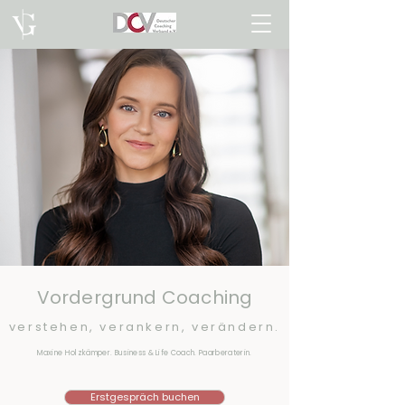
Vordergrund Coaching
verstehen, verankern, verändern.
Maxine Holzkämper.
Business & Life Coach. Paarberaterin.
Erstgespräch buchen