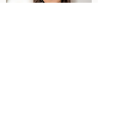
Monatliche Tricks & Kniffe
Wie wird eine Autofahrt zur Auszeit? Wie gelingt
die nächste Diskussion? Kleine Impulse zum
Umsetzen für zu Hause.
Abonnieren
Ich melde mich mit 
Terminvorschlägen bei 
Ihnen